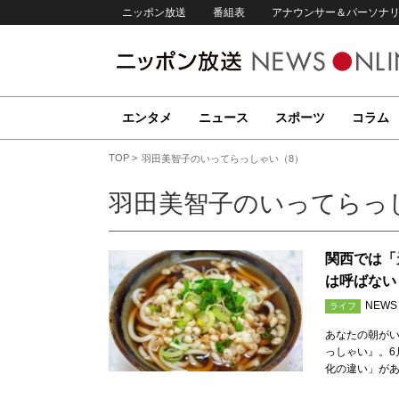
ニッポン放送
番組表
アナウンサー＆パーソナ
エンタメ
ニュース
スポーツ
コラム
TOP
羽田美智子のいってらっしゃい（8）
羽田美智子のいってらっ
関西では「
は呼ばない
NEWS
ライフ
あなたの朝が
っしゃい』。6
化の違い」が