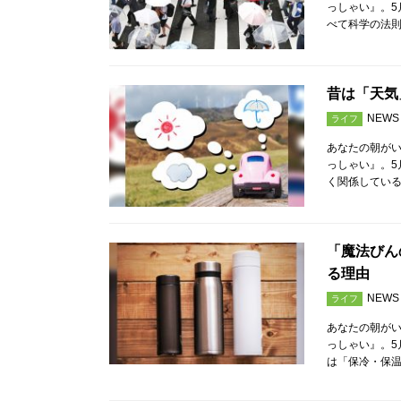
っしゃい』。5
べて科学の法
昔は「天気
NEWS
ライフ
あなたの朝が
っしゃい』。5
く関係してい
「魔法びん
る理由
NEWS
ライフ
あなたの朝が
っしゃい』。5
は「保冷・保温