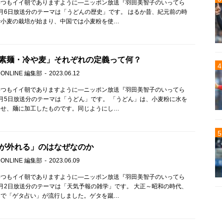
いつもイイ朝でありますように—ニッポン放送『羽田美智子のいってら
月6日放送分のテーマは「うどんの歴史」です。 はるか昔、紀元前の時
で小麦の栽培が始まり、中国では小麦粉を使…
素麺・冷や麦」それぞれの定義って何？
 ONLINE 編集部
2023.06.12
いつもイイ朝でありますように—ニッポン放送『羽田美智子のいってら
月5日放送分のテーマは「うどん」です。 「うどん」は、小麦粉に水を
わせ、麺に加工したものです。同じようにし…
が外れる」のはなぜなのか
 ONLINE 編集部
2023.06.09
いつもイイ朝でありますように—ニッポン放送『羽田美智子のいってら
月2日放送分のテーマは「天気予報の雑学」です。 大正～昭和の時代、
間で「ゲタ占い」が流行しました。ゲタを蹴…