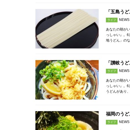
「五島うど
NEWS
ライフ
あなたの朝が
っしゃい』。6
地うどん」の
「讃岐うど
NEWS
ライフ
あなたの朝が
っしゃい』。6
うどんがあり
福岡のうど
NEWS
ライフ