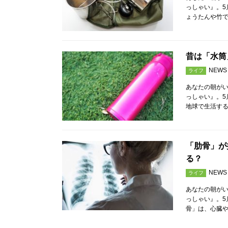
っしゃい』。5
ょうたんや竹
昔は「水筒
NEWS
ライフ
あなたの朝が
っしゃい』。5
地球で生活す
「肋骨」が
る？
NEWS
ライフ
あなたの朝が
っしゃい』。5
骨」は、心臓や