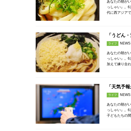
あなたの朝が
っしゃい』。6
代に西アジア
「うどん・
NEWS
ライフ
あなたの朝が
っしゃい』。6
加えて練り合
「天気予報
NEWS
ライフ
あなたの朝が
っしゃい』。6
子どもたちの