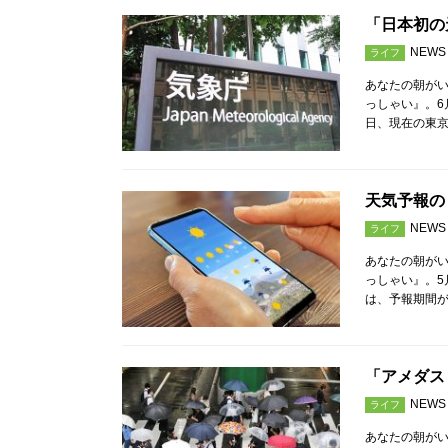
「日本初の
NEWS
ライフ
あなたの朝が
っしゃい』。6
日、現在の東
天気予報の
NEWS
ライフ
あなたの朝が
っしゃい』。5
は、予報期間が
「アメダス
NEWS
ライフ
あなたの朝が