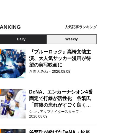
ANKING
人気記事ランキング
Daily
Weekly
『ブルーロック』高橋文哉主
演、大人気サッカー漫画が待
望の実写映画に
N
八雲 ふみね
2026.08.08
DeNA、エンカーナシオン4番
固定で打線が活性化 谷繁氏
「前後の流れがすごく良くな
りましたね」
ショウアップナイタースタッフ
2026.08.09
谷繁氏が挙げたDeNA・松尾