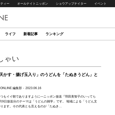
リティー
オールナイトニッポン
ショウアップナイター
イベント
ライフ
新着記事
ランキング
しゃい
天かす・揚げ玉入り」のうどんを「たぬきうどん」と
 ONLINE 編集部
2023.06.16
いつもイイ朝でありますように—ニッポン放送『羽田美智子のいってら
月9日放送分のテーマは「うどんの雑学」です。 地域による「うどん文
あります。その代表とも言えるのが「たぬき…