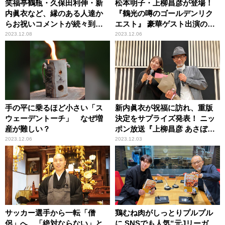
笑福亭鶴瓶・久保田利伸・新
松本明子・上柳昌彦が登場！
内眞衣など、縁のある人達か
『鶴光の噂のゴールデンリク
らお祝いコメントが続々到
エスト』 豪華ゲスト出演の一
着！ ニッポン放送『上柳昌彦
週間！
2023.12.08
2023.12.06
あさぼらけ』12月8日（金）、
放送2,000 回を達成！
手の平に乗るほど小さい「ス
新内眞衣が祝福に訪れ、重版
ウェーデントーチ」 なぜ増
決定をサプライズ発表！ ニッ
産が難しい？
ポン放送『上柳昌彦 あさぼら
け』初の番組本「居場所は“心
2023.12.06
2023.12.03
（ここ）”にある」発売記念ト
ーク＆サイン会大盛況！
サッカー選手から一転「僧
鶏むね肉がしっとりプルプル
侶」へ 「絶対ならない」と
に SNSでも人気“元Jリーガ