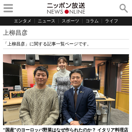
エンタメ
ニュース
スポーツ
コラム
ライフ
上柳昌彦
「上柳昌彦」に関する記事一覧ページです。
“国産”のヨーロッパ野菜はなぜ作られたのか？ イタリア料理店