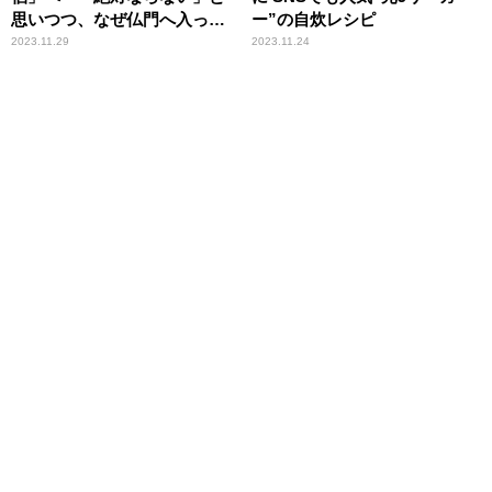
思いつつ、なぜ仏門へ入った
ー”の自炊レシピ
のか
2023.11.29
2023.11.24