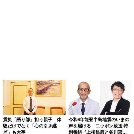
震災「語り部」担う親子 体
令和6年能登半島地震のいまの
験だけでなく「心の引き継
声を届ける ニッポン放送 特
ぎ」も大事
別番組『上柳昌彦と谷川恵一