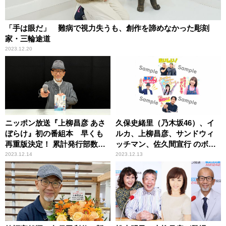
「手は眼だ」 難病で視力失うも、創作を諦めなかった彫刻
家・三輪途道
2023.12.20
ニッポン放送『上柳昌彦 あさ
久保史緒里（乃木坂46）、イ
ぼらけ』初の番組本 早くも
ルカ、上柳昌彦、サンドウィ
再重版決定！ 累計発行部数１
ッチマン、佐久間宣行 のボイ
万部突破！
ス付き！『ミュージックソ
2023.12.14
2023.12.13
ン』LINE公式スタンプ配信決
定