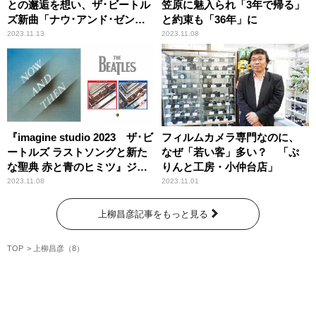
との邂逅を想い、ザ･ビートル
笠原に魅入られ「3年で帰る」
ズ新曲「ナウ･アンド･ゼン」
と約束も「36年」に
に感激
2023.11.13
2023.11.08
『imagine studio 2023 ザ･ビ
フィルムカメラ専門なのに、
ートルズ ラストソングと新た
なぜ「若い客」多い？ 「ぷ
な聖典 赤と青のヒミツ』ジョ
りんと工房・小仲台店」
ン・レノンの名曲「imagine」
2023.11.08
2023.11.01
の名を持つ世界で唯一のラジ
オスタジオからお届けする至
上柳昌彦記事をもっと見る
福の時間
TOP
上柳昌彦（8）