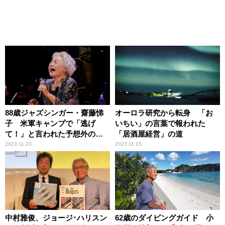
88歳ジャズシンガー・齋藤悌
オーロラ研究から転身 「お
子 米軍キャンプで「逃げ
いちい」の言葉で報われた
て！」と言われた予想外の思
「居酒屋経営」の道
い出
2023.11.23
2023.11.15
中村雅俊、ジョージ･ハリスン
62歳のダイビングガイド 小