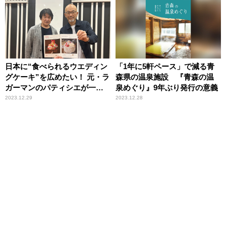
日本に“食べられるウエディン
「1年に5軒ペース」で減る青
グケーキ”を広めたい！ 元・ラ
森県の温泉施設 『青森の温
ガーマンのパティシエが一念
泉めぐり』9年ぶり発行の意義
発起
2023.12.29
2023.12.28