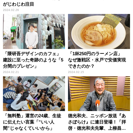
がじわじわ注目
2024.02.26
「隈研吾デザインのカフェ」
「1杯250円のラーメン店」
建設に至った奇跡のような「5
なぜ激戦区・水戸で安価実現
分間のプレゼン」
できたのか？
2024.02.21
2024.02.15
「無料塾」運営の24歳、生徒
徳光和夫、ニッポン放送『あ
に伝えたい言葉「“いい人
さぼらけ』に連日登場！「拝
間”じゃなくていいから」
啓・徳光和夫先輩、上柳昌彦