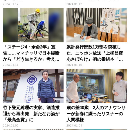
のオールナイトニッポン
2024.01.17
2024.01.12
GOLD』
「ステージ4・余命2年」宣
累計発行部数1万部を突破し
告……ママチャリで日本縦断
た、ニッポン放送『上柳昌彦
から「どう生きるか」考える
あさぼらけ』初の番組本「居
80歳
場所は“心（ここ）”にある」
2024.01.11
2024.01.10
年末年始も全国リスナーから
の反響をよび、更なる重版
（第4版）が決定！
竹下登元総理の実家、酒造撤
歳の差40歳 2人のアナウンサ
退から再出発 新たなお酒が
ーが新春に綴ったリスナーの
「最高金賞」に
人間模様
2024.01.05
2024.01.04