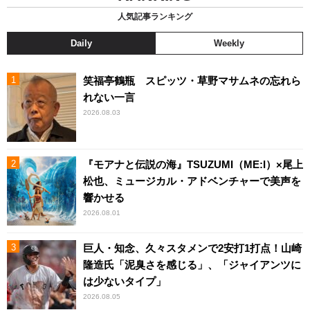
人気記事ランキング
Daily
Weekly
笑福亭鶴瓶 スピッツ・草野マサムネの忘れら
れない一言
2026.08.03
『モアナと伝説の海』TSUZUMI（ME:I）×尾上
松也、ミュージカル・アドベンチャーで美声を
響かせる
2026.08.01
巨人・知念、久々スタメンで2安打1打点！山崎
隆造氏「泥臭さを感じる」、「ジャイアンツに
は少ないタイプ」
2026.08.05