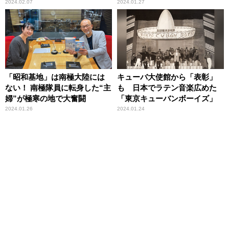
です」
2024.02.07
2024.01.27
「昭和基地」は南極大陸には
キューバ大使館から「表彰」
ない！ 南極隊員に転身した“主
も 日本でラテン音楽広めた
婦”が極寒の地で大奮闘
「東京キューバンボーイズ」
2024.01.26
2024.01.24