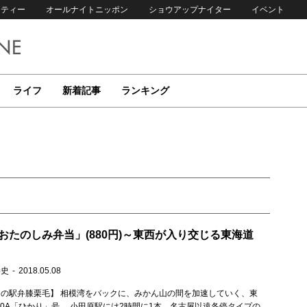
リティー
オールナイトニッポン
ショウアップナイター
イベント
ライフ
新着記事
ランキング
おたのしみ弁当」(880円)～東西が入り交じる東海道
崇史
2018.05.08
の駅弁膝栗毛】 相模湾をバックに、みかん山の間を加速していく、東
00A「ひかり」号。 小田原駅には2時間に1本、名古屋以遠各停タイプの