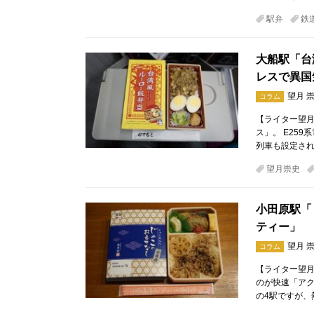
駅弁
鉄
大船駅「台
レスで異国
望月 
コラム
【ライター望月
ス」。 E25
列車も設定され
望月崇史
小田原駅「
ティー」
望月 
コラム
【ライター望月
のが快速「アク
の4駅ですが、