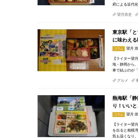
府による近代
望月崇史
東京駅「と
に味わえる
望月 
コラム
【ライター望月
地・静岡から
車で結ぶのが「
グルメ
熱海駅「静
り！いいと
望月 
コラム
【ライター望月
を出ると相模湾
気も温くなり