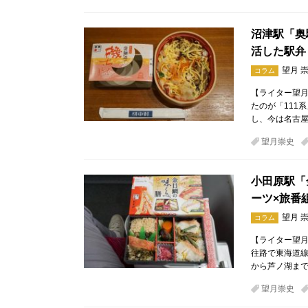
沼津駅「奥
活した駅弁
望月 
コラム
【ライター望月
たのが「111
し、今は名古屋
望月崇史
小田原駅「
ーツ×旅番
望月 
コラム
【ライター望月
往路で東海道線
から芦ノ湖まで
望月崇史