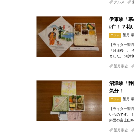
グルメ
伊東駅「幕
げ”！？花
望月 
コラム
【ライター望月
「河津桜」。 
ました。 河津
望月崇史
沼津駅「静
気分！
望月 
コラム
【ライター望月
いものです。 
斜面の富士山
望月崇史