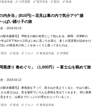
東海道本線
小田原駅
望月崇史
駅弁
鉄道
の内弁当」(810円)～花見は幕の内で気分アゲ“揚
いっぱい踊り子の旅
崇史
2018.03.15
の駅弁膝栗毛】 早咲きの桜の名所として知られる、静岡・河津町の
今年は2月下旬から3月はじめに見ごろを迎え、多くの花見客が詰めかけ
川沿いの桜並木の向こうをゆっくりと渡ってきたのは、…
駅弁
鉄道
グルメ
東海道本線
伊東駅
岡風便り 春めぐり」（1,000円）～富士山を眺めて旅
崇史
2018.03.12
の駅弁膝栗毛】 東海道を下って、富士山が見えてくると、やはり嬉し
しかも富士山は、見る場所でいろんな表情を見せてくれます。 特に南東
を見ますと、山裾までたっぷりの雪をかぶっていること…
駅弁
鉄道
グルメ
東海道本線