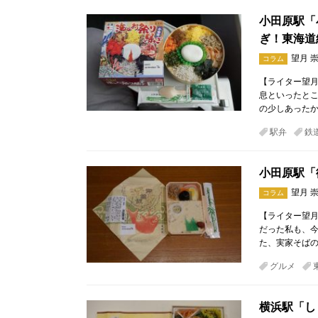
小田原駅「小
ぎ！東海道
望月 
コラム
【ライター望月
息といったとこ
の少しあったか
駅弁
鉄
小田原駅「
望月 
コラム
【ライター望月
だった私も、今
た、実家そば
グルメ
横浜駅「し