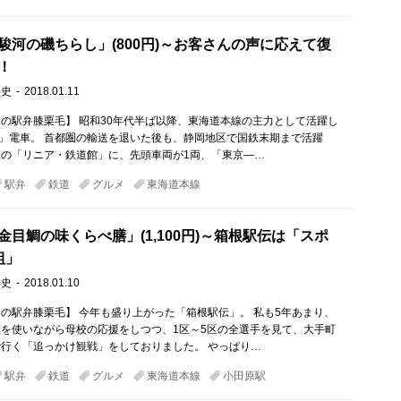
駿河の磯ちらし」(800円)～お客さんの声に応えて復
！
崇史
2018.01.11
の駅弁膝栗毛】 昭和30年代半ば以降、東海道本線の主力として活躍し
系」電車。 首都圏の輸送を退いた後も、静岡地区で国鉄末期まで活躍
の「リニア・鉄道館」に、先頭車両が1両、「東京―…
駅弁
鉄道
グルメ
東海道本線
金目鯛の味くらべ膳」(1,100円)～箱根駅伝は「スポ
組」
崇史
2018.01.10
の駅弁膝栗毛】 今年も盛り上がった「箱根駅伝」。 私も5年あまり、
を使いながら母校の応援をしつつ、1区～5区の全選手を見て、大手町
行く「追っかけ観戦」をしておりました。 やっぱり…
駅弁
鉄道
グルメ
東海道本線
小田原駅