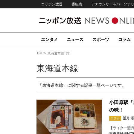
ニッポン放送
番組表
アナウンサー＆パーソナ
エンタメ
ニュース
スポーツ
コラム
TOP
東海道本線（3）
東海道本線
「東海道本線」に関する記事一覧ページです。
小田原駅「
の味！
望月 
コラム
【ライター望月
海道新幹線N7