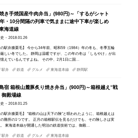
焼き手焼国産牛肉弁当」(980円)～「するがシャト
4年・10分間隔の列車で気ままに途中下車が楽しめ
東海道線
崇史
2018.01.26
の駅弁膝栗毛】 今から34年前、昭和59（1984）年の冬も、冬季五輪
厳しい冬でした。 静岡は温暖ですが、この年の冬は「しもやけ」が出
憶えているんですよね。 その中、2月1日に国…
駅弁
鉄道
グルメ
東海道本線
静岡駅
島宿 箱根山麓豚炙り焼き弁当」(900円)～箱根越え“戦
 御殿場線
崇史
2018.01.25
の駅弁膝栗毛】 “箱根の山は天下の険”と唄われたように、箱根越えは
の難所の1つです。 正月の箱根駅伝を見るだけでも、その険しさは実
。 東海道本線が開通した明治の鉄道技術では、御殿…
駅弁
鉄道
グルメ
東海道本線