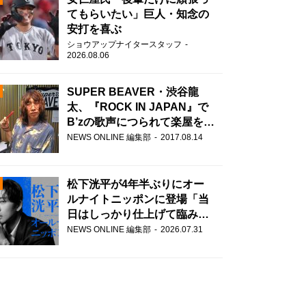
てもらいたい」巨人・知念の
安打を喜ぶ
ショウアップナイタースタッフ
2026.08.06
SUPER BEAVER・渋谷龍
太、『ROCK IN JAPAN』で
B’zの歌声につられて楽屋を脱
N
走！？
NEWS ONLINE 編集部
2017.08.14
AD
松下洸平が4年半ぶりにオー
ルナイトニッポンに登場「当
日はしっかり仕上げて臨みま
す」
NEWS ONLINE 編集部
2026.07.31
2