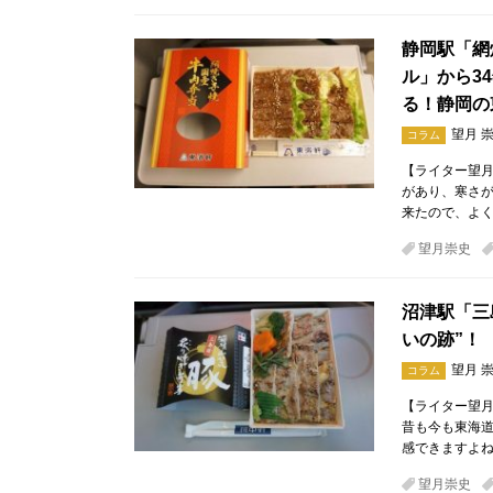
静岡駅「網
ル」から3
る！静岡の
望月 
コラム
【ライター望月
があり、寒さが
来たので、よく
望月崇史
沼津駅「三
いの跡”！
望月 
コラム
【ライター望月
昔も今も東海道
感できますよね
望月崇史