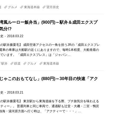
道
グルメ
東海道本線
望月崇史
湾風ルーロー飯弁当」(900円)～駅弁＆成田エクスプ
気分!?
崇史
2018.03.22
の駅弁膝栗毛】 成田空港アクセスの一角を担うJRの「成田エクスプレ
9系電車の車庫は大船駅の近くにありますので、毎時1本程度、大船発着の
ています。 「成田エクスプレス」は「ジャパン…
駅弁
鉄道
グルメ
東海道本線
じゃこのおもてなし」(880円)～30年目の快速「アク
崇史
2018.03.21
の駅弁膝栗毛】 東京駅から東海道線を下る際、プチ旅気分を味わえる
ティー」。 普通列車と同じ車両で、通過駅も辻堂・大磯・二宮・鴨宮
熱海・湯河原方面へ行く時は、「アクティーで・・・」…