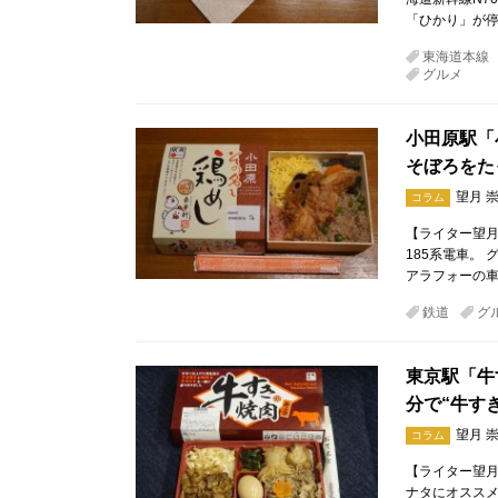
「ひかり」が停
東海道本線
グルメ
小田原駅「
そぼろをた
望月 
コラム
【ライター望月
185系電車。
アラフォーの
鉄道
グ
東京駅「牛
分で“牛す
望月 
コラム
【ライター望月
ナタにオススメ