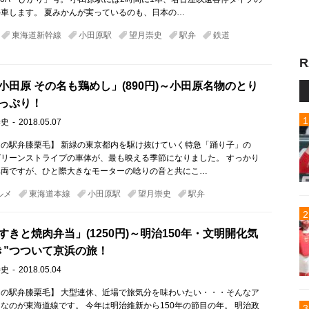
車します。 夏みかんが実っているのも、日本の…
東海道新幹線
小田原駅
望月崇史
駅弁
鉄道
R
小田原 その名も鶏めし」(890円)～小田原名物のとり
っぷり！
崇史
2018.05.07
の駅弁膝栗毛】 新緑の東京都内を駆け抜けていく特急「踊り子」の
 グリーンストライプの車体が、最も映える季節になりました。 すっかり
車両ですが、ひと際大きなモーターの唸りの音と共にこ…
ルメ
東海道本線
小田原駅
望月崇史
駅弁
すきと焼肉弁当」(1250円)～明治150年・文明開化気
き”つついて京浜の旅！
崇史
2018.05.04
の駅弁膝栗毛】 大型連休、近場で旅気分を味わいたい・・・そんなア
なのが東海道線です。 今年は明治維新から150年の節目の年。 明治政