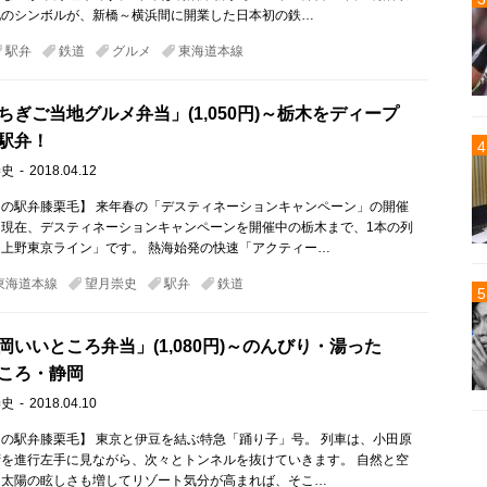
化のシンボルが、新橋～横浜間に開業した日本初の鉄…
駅弁
鉄道
グルメ
東海道本線
ちぎご当地グルメ弁当」(1,050円)～栃木をディープ
駅弁！
崇史
2018.04.12
の駅弁膝栗毛】 来年春の「デスティネーションキャンペーン」の開催
、現在、デスティネーションキャンペーンを開催中の栃木まで、1本の列
上野東京ライン」です。 熱海始発の快速「アクティー…
東海道本線
望月崇史
駅弁
鉄道
岡いいところ弁当」(1,080円)～のんびり・湯った
ころ・静岡
崇史
2018.04.10
の駅弁膝栗毛】 東京と伊豆を結ぶ特急「踊り子」号。 列車は、小田原
を進行左手に見ながら、次々とトンネルを抜けていきます。 自然と空
、太陽の眩しさも増してリゾート気分が高まれば、そこ…