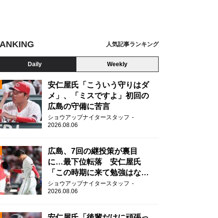
ANKING
人気記事ランキング
Daily
Weekly
安仁屋氏「こういう守りはダ
メ」、「ミスですよ」初回の
広島の守備に苦言
N
ショウアップナイタースタッフ
2026.08.06
広島、7回の継投策が裏目
に…最下位転落 安仁屋氏
「この時期に来て勉強はな
い」
ショウアップナイタースタッフ
2026.08.06
安仁屋氏「後輩だけに頑張っ