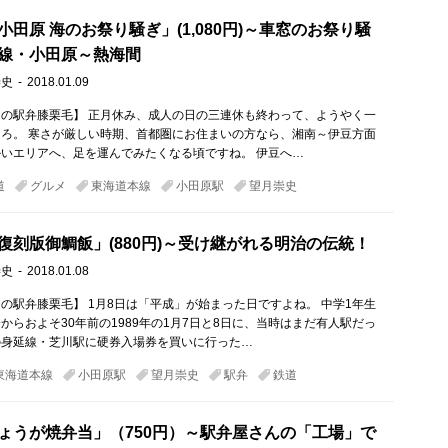
田原 海のお祭り騒ぎ」(1,080円)～車窓のお祭り騒
線・小田原～熱海間
崇史
2018.01.09
の駅弁膝栗毛】 正月休み、成人の日の三連休も終わって、ようやく一
ろ。 寒さが厳しい時期、首都圏にお住まいの方なら、湘南～伊豆方面
いエリアへ、足を運んでみたくなる頃ですね。 伊豆へ…
道
グルメ
東海道本線
小田原駅
望月崇史
復刻版御鯛飯」(880円)～受け継がれる明治の伝統！
崇史
2018.01.08
の駅弁膝栗毛】 1月8日は「平成」が始まった日ですよね。 中学1年生
からおよそ30年前の1989年の1月7日と8日に、当時はまだ有人駅だっ
の身延線・芝川駅に硬券入場券を買いに行った…
東海道本線
小田原駅
望月崇史
駅弁
鉄道
ょうが焼弁当」（750円）～駅弁屋さんの「工場」で