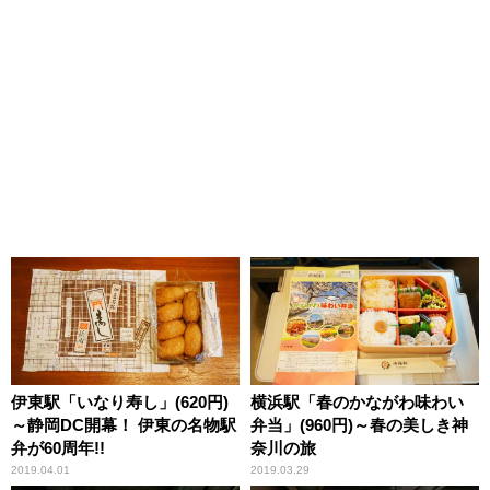
伊東駅「いなり寿し」(620円)
横浜駅「春のかながわ味わい
～静岡DC開幕！ 伊東の名物駅
弁当」(960円)～春の美しき神
弁が60周年!!
奈川の旅
2019.04.01
2019.03.29