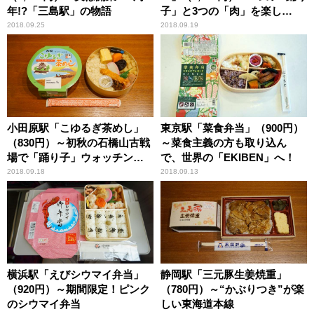
年!?「三島駅」の物語
子」と3つの「肉」を楽し
む！？
2018.09.25
2018.09.19
小田原駅「こゆるぎ茶めし」
東京駅「菜食弁当」（900円）
（830円）～初秋の石橋山古戦
～菜食主義の方も取り込ん
場で「踊り子」ウォッチン
で、世界の「EKIBEN」へ！
グ！
2018.09.18
2018.09.13
横浜駅「えびシウマイ弁当」
静岡駅「三元豚生姜焼重」
（920円）～期間限定！ピンク
（780円）～“かぶりつき”が楽
のシウマイ弁当
しい東海道本線