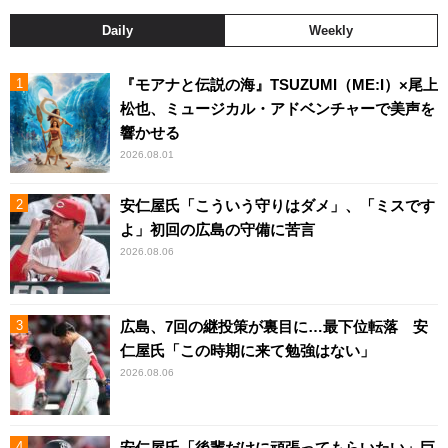
Daily
Weekly
『モアナと伝説の海』TSUZUMI（ME:I）×尾上
松也、ミュージカル・アドベンチャーで美声を
響かせる
2026.08.01
安仁屋氏「こういう守りはダメ」、「ミスです
よ」初回の広島の守備に苦言
2026.08.06
広島、7回の継投策が裏目に…最下位転落 安
仁屋氏「この時期に来て勉強はない」
2026.08.06
安仁屋氏「後輩だけに頑張ってもらいたい」巨