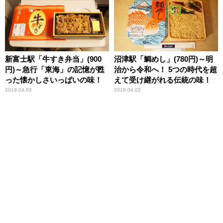
新富士駅「牛すき弁当」(900
沼津駅「鯛めし」(780円)～明
円)～急行「東海」の記憶が甦
治から令和へ！ 5つの時代を超
った懐かしさいっぱいの味！
えて受け継がれる伝統の味！
2019.04.03
2019.04.02