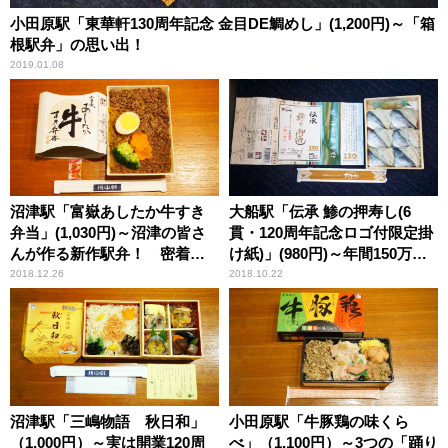
小田原駅「東華軒130周年記念 金目DE鯛めし」(1,200円)～「箱
根駅弁」の思い出！
2019.01.08
沼津駅「富嶽あしたか牛すき
大船駅「伝承 鯵の押寿し(6
弁当」(1,030円)～沼津の皆さ
貫・120周年記念ロゴ付限定掛
んが作る新作駅弁！ 密着・
け紙)」(980円)～年間150万匹
桃中軒料理コンテスト
のアジに感謝！「大船軒・第5
2018.12.26
2018.10.22
回鯵祭」!!
沼津駅「三嶋物語 秋日和」
小田原駅「牛豚鶏の味くら
（1,000円）～実は開業120周
べ」（1,100円）～3つの「踊り