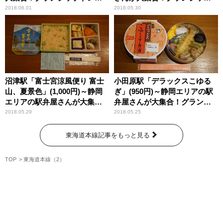
ンフェスタ2018⑤
トレインフェスタ2018④
2018.06.01
2018.05.30
沼津駅「富士宮涼風便り 富士
小田原駅「デラックスこゆる
山、夏景色」(1,000円)～静岡
ぎ」(950円)～静岡エリアの駅
エリアの駅弁屋さんが大集
弁屋さんが大集合！グランシ
合！グランシップトレインフ
ップトレインフェスタ2018①
2018.05.29
2018.05.25
ェスタ2018③
東海道本線記事をもっと見る
TOP
東海道本線（2）