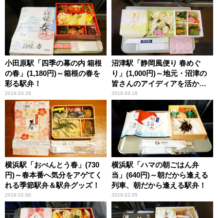
小田原駅「四季の幕の内 箱根
沼津駅「静岡風便り 春めぐ
の春」(1,180円)～箱根の春を
り」(1,000円)～地元・沼津の
彩る駅弁！
皆さんのアイディアを活かし
た季節駅弁が登場！
2019.03.28
2019.03.18
横浜駅「おべんとう春」(730
横浜駅「ハマの朝ごはん弁
円)～春本番へ気分をアゲてく
当」(640円)～朝だから逢える
れる季節駅弁＆駅弁グッズ！
列車、朝だから逢える駅弁！
2019.02.06
2019.02.05