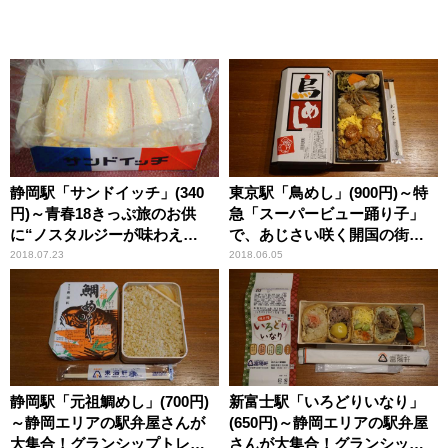
静岡駅「サンドイッチ」(340
東京駅「鳥めし」(900円)～特
円)～青春18きっぷ旅のお供
急「スーパービュー踊り子」
に“ノスタルジーが味わえ
で、あじさい咲く開国の街・
る”駅弁！
下田へ
2018.07.23
2018.06.05
静岡駅「元祖鯛めし」(700円)
新富士駅「いろどりいなり」
～静岡エリアの駅弁屋さんが
(650円)～静岡エリアの駅弁屋
大集合！グランシップトレイ
さんが大集合！グランシップ