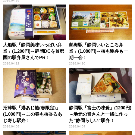
2019.04.29
大船駅「静岡美味いっぱい弁
熱海駅「静岡いいところ弁
当」(1,200円)～静岡DCを首都
当」(1,080円)～桜も駅弁も一
圏の駅弁屋さんでPR！
期一会！
2019.04.12
2019.04.10
沼津駅「港あじ鮨(春限定)」
静岡駅「富士の味覚」(1200円)
(1,000円)～この春も桜香るあ
～地元の皆さんと一緒に作っ
じ寿し駅弁！
た“静岡らしい”駅弁！
2019.04.09
2019.04.04