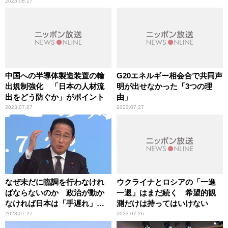
2023.08.17
中国への半導体製造装置の輸
G20エネルギー相会合で共同声
出規制強化 「日本の人材流
明が出せなかった「3つの理
出をどう防ぐか」がポイント
由」
2023.07.27
2023.07.27
なぜ未だに臨調を行わなけれ
ウクライナとロシアの「一進
ばならないのか 政治が動か
一退」はまだ続く 希望的観
なければ日本は「手遅れ」に
測だけは持ってはいけない
なる
2023.07.27
2023.07.26