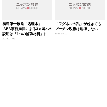
福島第一原発「処理水」
「ワグネルの乱」が起きても
IAEA事務局長による3ヵ国への
プーチン政権は崩壊しない
説明は「1つの補強材料」にな
2023.07.02
る
2023.07.02