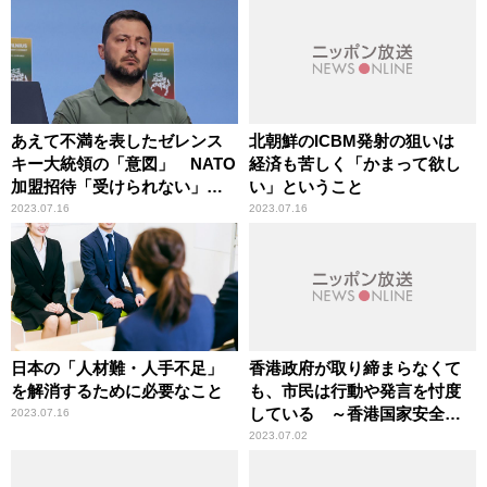
あえて不満を表したゼレンス
北朝鮮のICBM発射の狙いは
キー大統領の「意図」 NATO
経済も苦しく「かまって欲し
加盟招待「受けられない」こ
い」ということ
とを承知の上で
2023.07.16
2023.07.16
日本の「人材難・人手不足」
香港政府が取り締まらなくて
を解消するために必要なこと
も、市民は行動や発言を忖度
している ～香港国家安全維
2023.07.16
持法の施行から3年
2023.07.02