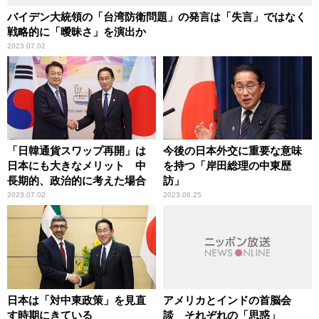
バイデン大統領の「台湾防衛問題」の発言は「失言」ではなく
戦略的に「曖昧さ」を演出か
2023.07.02
「日韓通貨スワップ再開」は
今後の日本外交に重要な意味
日本にも大きなメリット 中
を持つ「岸田総理の中東歴
長期的、政治的に考えた場合
訪」
2023.07.02
2023.06.25
日本は「対中東政策」を見直
アメリカとインドの首脳会
す時期にきている
談 それぞれの「思惑」