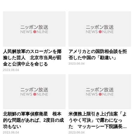
人民解放軍のスローガンを揶
アメリカとの国防相会談を拒
揄した芸人 北京市当局が罰
否した中国の「勘違い」
金と公演中止を命じる
2023.06.04
2023.06.04
北朝鮮の軍事偵察衛星 根本
米債務上限引き上げ法案「よ
的な問題があれば、2度目の成
うやく可決」で露わになっ
功もない
た マッカーシー下院議長の
弱さ
2023.06.04
2023.06.04