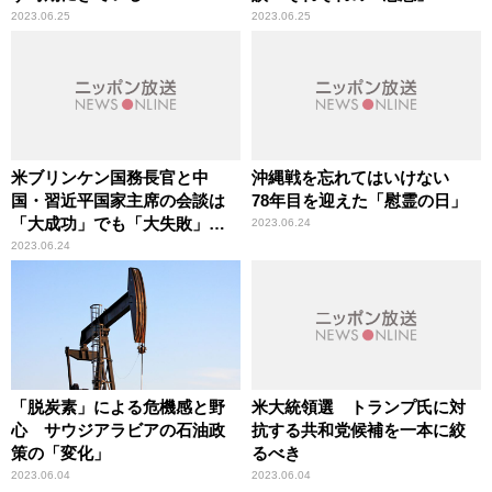
2023.06.25
2023.06.25
米ブリンケン国務長官と中
沖縄戦を忘れてはいけない
国・習近平国家主席の会談は
78年目を迎えた「慰霊の日」
「大成功」でも「大失敗」で
2023.06.24
もない
2023.06.24
「脱炭素」による危機感と野
米大統領選 トランプ氏に対
心 サウジアラビアの石油政
抗する共和党候補を一本に絞
策の「変化」
るべき
2023.06.04
2023.06.04