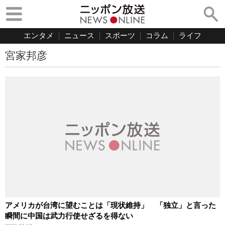
エンタメ
ニュース
スポーツ
コラム
ライフ
宮家邦彦
アメリカが台湾に望むことは「現状維持」 「独立」と言った
瞬間に中国は武力行使せざるを得ない