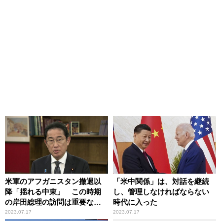
米軍のアフガニスタン撤退以
「米中関係」は、対話を継続
降「揺れる中東」 この時期
し、管理しなければならない
の岸田総理の訪問は重要な意
時代に入った
味を持つ
2023.07.17
2023.07.17