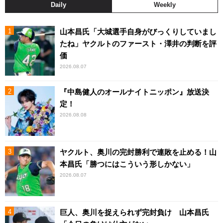
Daily
Weekly
山本昌氏「大城選手自身がびっくりしていまし
たね」ヤクルトのファースト・澤井の判断を評
価
2026.08.07
『中島健人のオールナイトニッポン』放送決
定！
2026.08.08
ヤクルト、奥川の完封勝利で連敗を止める！山
本昌氏「勝つにはこういう形しかない」
2026.08.07
巨人、奥川を捉えられず完封負け 山本昌氏